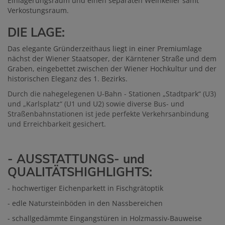
Einlagerungsraum und einen separaten Weinkeller samt
Verkostungsraum.
DIE LAGE:
Das elegante Gründerzeithaus liegt in einer Premiumlage
nächst der Wiener Staatsoper, der Kärntener Straße und dem
Graben, eingebettet zwischen der Wiener Hochkultur und der
historischen Eleganz des 1. Bezirks.
Durch die nahegelegenen U-Bahn - Stationen „Stadtpark“ (U3)
und „Karlsplatz“ (U1 und U2) sowie diverse Bus- und
Stra
ß
enbahnstationen ist jede
perfekte Verkehrsanbindung
und Erreichbarkeit gesichert.
- AUSSTATTUNGS- und
QUALITÄTSHIGHLIGHTS:
- hochwertiger Eichenparkett in Fischgrätoptik
- edle Natursteinböden in den Nassbereichen
- schallgedämmte Eingangstüren in Holzmassiv-Bauweise