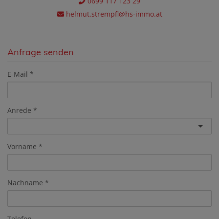
0699 117 123 29
helmut.strempfl@hs-immo.at
Anfrage senden
E-Mail
Anrede
Vorname
Nachname
Telefon