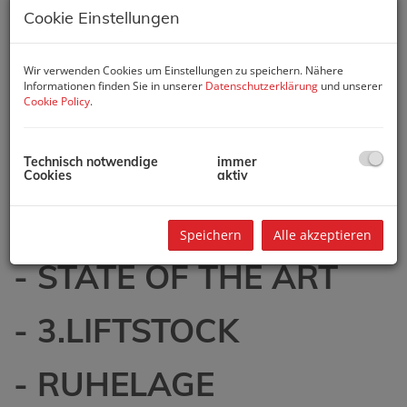
- GRÜNDERZEIT -
Cookie Einstellungen
PRACHTBAU
Wir verwenden Cookies um Einstellungen zu speichern. Nähere
Informationen finden Sie in unserer
Datenschutzerklärung
und unserer
- PREMIUM
Cookie Policy
.
REVITALISIERT
Technisch notwendige
immer
Cookies
aktiv
- LUXUS-
APPARTEMENT
Speichern
Alle akzeptieren
- STATE OF THE ART
- 3.LIFTSTOCK
- RUHELAGE