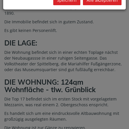
Speichern
Alle akzeptieren
Es handelt sich um ein wunderschönes
Jahrhundertwendehaus mit reich gegliederter Fassade aus
1890.
Die Immobilie befindet sich in gutem Zustand.
Es gibt keinen Personenlift.
DIE LAGE:
Die Wohnung befindet sich in einer echten Toplage nächst
der Neubaugassse in einer ruhigen Seitengasse. Das
Volkstheater der Spittelberg, die Mariahilfer Fußgängerzone,
oder das Museumsquartier sind gut fußläufig erreichbar.
DIE WOHNUNG: 124qm
Wohnfläche - tlw. Grünblick
Die Top 17 befindet sich im ersten Stock mit vorgelagetem
Mezzanin, was real einem 2. Obergeschoss enspricht.
Es handelt sich um eine eindrucksvolle Altbauwohnung mit
großzügig ausgelegten Räumen.
Die Wohnung ist zur Gänze zu renovieren.