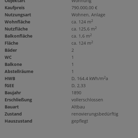
Objektart
Wohnung
Kaufpreis
790.000,00 €
Nutzungsart
Wohnen
Anlage
2
Wohnfläche
ca. 124 m
2
Nutzfläche
ca. 125,6 m
2
Balkonfläche
ca. 1,6 m
2
Fläche
ca. 124 m
Bäder
2
WC
1
Balkone
1
Abstellräume
1
2
HWB
D, 164.4 kWh/m
a
fGEE
D, 2,33
Baujahr
1890
Erschließung
vollerschlossen
Bauart
Altbau
Zustand
renovierungsbedürftig
Hauszustand
gepflegt