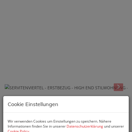
Beschreibung
Cookie Einstellungen
Wir verwenden Cookies um Einstellungen zu speichern. Nähere
- DAS PROJEKT:
Informationen finden Sie in unserer
Datenschutzerklärung
und unserer
Cookie Policy
.