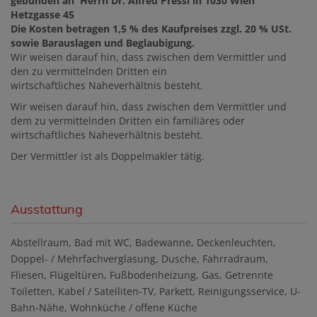
gebunden an Herrn Dr. Alfred Pressl in 1030 Wien
Hetzgasse 45
Die Kosten betragen 1,5 % des Kaufpreises zzgl. 20 % USt.
sowie Barauslagen und Beglaubigung.
Wir weisen darauf hin, dass zwischen dem Vermittler und
den zu vermittelnden Dritten ein
wirtschaftliches Naheverhältnis besteht.
Wir weisen darauf hin, dass zwischen dem Vermittler und
dem zu vermittelnden Dritten ein familiäres oder
wirtschaftliches Naheverhältnis besteht.
Der Vermittler ist als Doppelmakler tätig.
Ausstattung
Abstellraum
Bad mit WC
Badewanne
Deckenleuchten
Doppel- / Mehrfachverglasung
Dusche
Fahrradraum
Fliesen
Flügeltüren
Fußbodenheizung
Gas
Getrennte
Toiletten
Kabel / Satelliten-TV
Parkett
Reinigungsservice
U-
Bahn-Nähe
Wohnküche / offene Küche