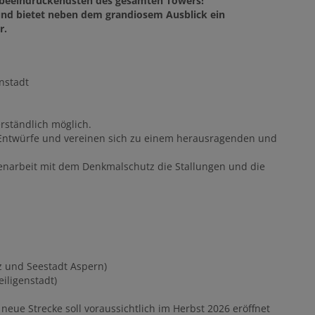
n beeindruckendsten des gesamten Towers!
 und bietet neben dem grandiosem Ausblick ein
r.
nstadt
erständlich möglich.
 Entwürfe und vereinen sich zu einem herausragenden und
narbeit mit dem Denkmalschutz die Stallungen und die
tz und Seestadt Aspern)
iligenstadt)
 neue Strecke soll voraussichtlich im Herbst 2026 eröffnet