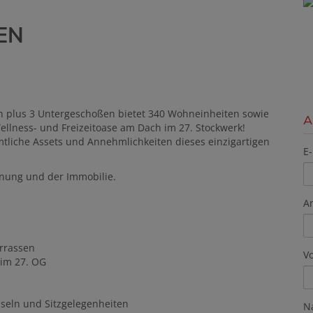
EN
en plus 3 Untergeschoßen bietet 340 Wohneinheiten sowie
A
ellness- und Freizeitoase am Dach im 27. Stockwerk!
mtliche Assets und Annehmlichkeiten dieses einzigartigen
E-
hnung und der Immobilie.
A
errassen
V
 im 27. OG
seln und Sitzgelegenheiten
N