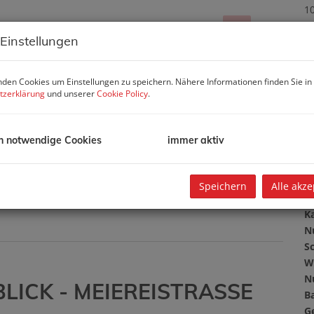
10
b
 Einstellungen
G
G
den Cookies um Einstellungen zu speichern. Nähere Informationen finden Sie in
tzerklärung
und unserer
Cookie Policy
.
B
h notwendige Cookies
immer aktiv
O
Z
V
Speichern
Alle akze
O
K
N
Sc
W
N
ICK - MEIEREISTRASSE
B
G