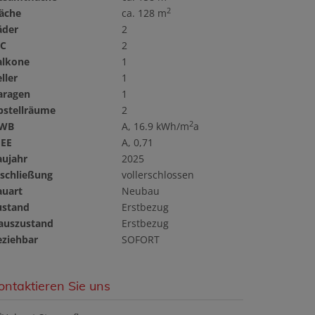
2
läche
ca. 128 m
äder
2
C
2
alkone
1
ller
1
aragen
1
bstellräume
2
2
WB
A, 16.9 kWh/m
a
GEE
A, 0,71
aujahr
2025
rschließung
vollerschlossen
auart
Neubau
ustand
Erstbezug
auszustand
Erstbezug
eziehbar
SOFORT
ontaktieren Sie uns