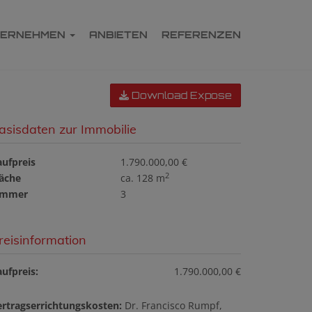
TERNEHMEN
ANBIETEN
REFERENZEN
Download Expose
asisdaten zur Immobilie
aufpreis
1.790.000,00 €
2
läche
ca. 128 m
immer
3
reisinformation
ufpreis:
1.790.000,00 €
ertragserrichtungskosten:
Dr. Francisco Rumpf,