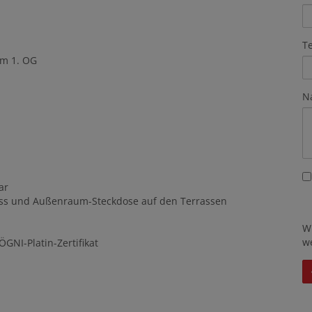
T
im 1. OG
N
ar
uss und Außenraum-Steckdose auf den Terrassen
W
w
ÖGNI-Platin-Zertifikat