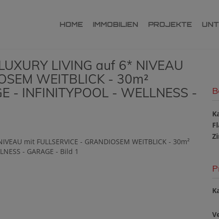
HOME
IMMOBILIEN
PROJEKTE
UN
UXURY LIVING auf 6* NIVEAU
IOSEM WEITBLICK - 30m²
AGE - INFINITYPOOL - WELLNESS -
B
K
F
Z
P
Ka
V