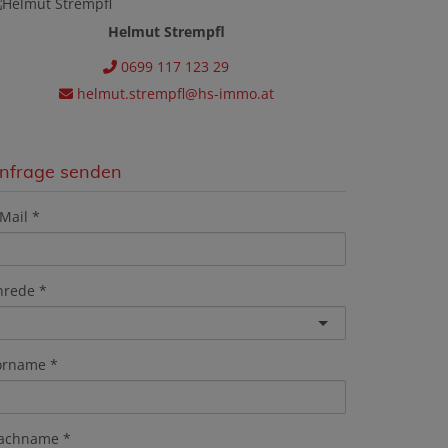
Helmut Strempfl
0699 117 123 29
helmut.strempfl@hs-immo.at
nfrage senden
Mail
nrede
orname
achname