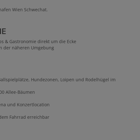
ughafen Wien Schwechat.
IE
ps & Gastronomie direkt um die Ecke
s in der näheren Umgebung
Ballspielplätze, Hundezonen, Loipen und Rodelhügel im
.600 Allee-Bäumen
ena und Konzertlocation
 dem Fahrrad erreichbar