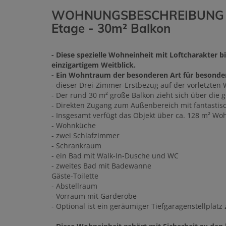
WOHNUNGSBESCHREIBUNG TOP 
Etage - 30m² Balkon
- Diese spezielle Wohneinheit mit Loftcharakter b
einzigartigem Weitblick.
- Ein Wohntraum der besonderen Art für besonde
- dieser Drei-Zimmer-Erstbezug auf der vorletzten 
- Der rund 30 m² große Balkon zieht sich über di
- Direkten Zugang zum Außenbereich mit fantastis
- Insgesamt verfügt das Objekt über ca. 128 m² Woh
- Wohnküche
- zwei Schlafzimmer
- Schrankraum
- ein Bad mit Walk-In-Dusche und WC
- zweites Bad mit Badewanne
Gäste-Toilette
- Abstellraum
- Vorraum mit Garderobe
- Optional ist ein geräumiger Tiefgaragenstellplatz