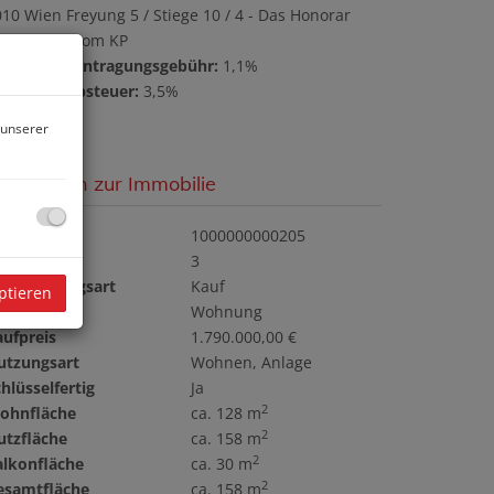
10 Wien Freyung 5 / Stiege 10 / 4 - Das Honorar
eträgt 1 % vom KP
rundbucheintragungsgebühr:
1,1%
runderwerbsteuer:
3,5%
 unserer
asisdaten zur Immobilie
bjektnr.
1000000000205
immer
3
ermarktungsart
Kauf
ptieren
bjektart
Wohnung
aufpreis
1.790.000,00 €
utzungsart
Wohnen
Anlage
hlüsselfertig
Ja
2
ohnfläche
ca. 128 m
2
utzfläche
ca. 158 m
2
alkonfläche
ca. 30 m
2
esamtfläche
ca. 158 m