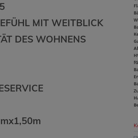
5
F
B
EFÜHL MIT WEITBLICK
W
B
Ke
ITÄT DES WOHNENS
G
A
H
f
B
E
B
ESERVICE
Z
H
B
5mx1,50m
K