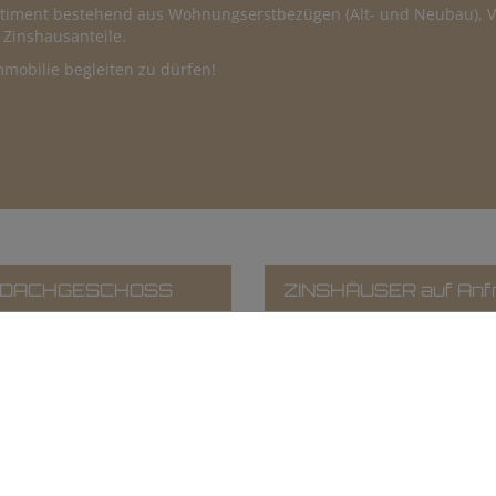
sortiment bestehend aus Wohnungserstbezügen (Alt- und Neubau)
 Zinshausanteile.
mobilie begleiten zu dürfen!
DACHGESCHOSS
ZINSHÄUSER auf Anf
le Highlights aus unserem Po