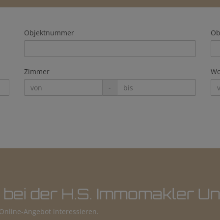
Objektnummer
Ob
Zimmer
Wo
-
 bei der H.S. Immomakler 
s Online-Angebot interessieren.