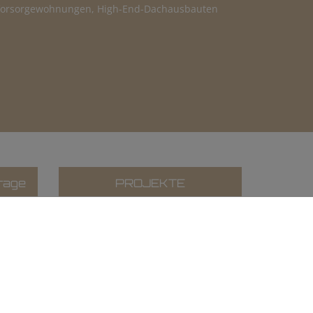
, Vorsorgewohnungen, High-End-Dachausbauten
rage
PROJEKTE
rtfolio