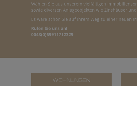
Wählen Sie aus unserem vielfältigen Immobilien
sowie diversen Anlageobjekten wie Zinshäuser und
Es wäre schön Sie auf Ihrem Weg zu einer neuen Im
Rufen Sie uns an!
0043(0)69911712329
WOHNUNGEN
Aktuel