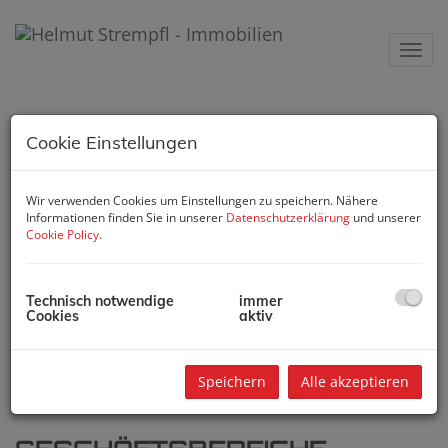
Navig
Cookie Einstellungen
LEISTUNGSSPEKTRUM
Vermittlung von Immobilien
Wir verwenden Cookies um Einstellungen zu speichern. Nähere
Objektive Bewertung/Schätzgutachten
Informationen finden Sie in unserer
Datenschutzerklärung
und unserer
Persönliche Beratung
Cookie Policy
.
Projektentwicklung/Konzepte
Vertragserrichtung
Technisch notwendige
immer
Cookies
aktiv
SICHERHEITEN
Erstklassiges Team aus Fachspezialisten
Exakte Kaufunterlagen
Speichern
Alle akzeptieren
Rechtsanwalts- / Notarservice