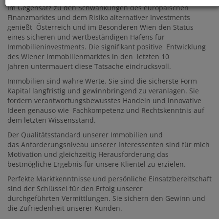
Im Gegensatz zu den Schwankungen des europäischen
Finanzmarktes und dem Risiko alternativer Investments
genießt Österreich und im Besonderen Wien den Status
eines sicheren und wertbeständigen Hafens für
Immobilieninvestments. Die signifikant positive Entwicklung
des Wiener Immobilienmarktes in den letzten 10
Jahren untermauert diese Tatsache eindrucksvoll.
Immobilien sind wahre Werte. Sie sind die sicherste Form
Kapital langfristig und gewinnbringend zu veranlagen. Sie
fordern verantwortungsbewusstes Handeln und innovative
Ideen genauso wie Fachkompetenz und Rechtskenntnis auf
dem letzten Wissensstand.
Der Qualitätsstandard unserer Immobilien und
das Anforderungsniveau unserer Interessenten sind für mich
Motivation und gleichzeitig Herausforderung das
bestmögliche Ergebnis für unsere Klientel zu erzielen.
Perfekte Marktkenntnisse und persönliche Einsatzbereitschaft
sind der Schlüssel für den Erfolg unserer
durchgeführten Vermittlungen. Sie sichern den Gewinn und
die Zufriedenheit unserer Kunden.