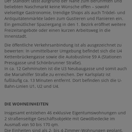
Der Standort lässt aufgrund der Nähe zum berühmten und
beliebten Naschmarkt keine Wünsche offen – sowohl
vielseitige Gastronomie, trendige Shops als auch Trödel- und
Antiquitätenmärkte laden zum Gustieren und Flanieren ein.
Ein gemütlicher Spaziergang in den 1. Bezirk eröffnet weitere
Freizeitangebote oder einen kurzen Arbeitsweg in die
Innenstadt.
Die öffentliche Verkehrsanbindung ist als ausgezeichnet zu
bewerten: In unmittelbarer Umgebung befindet sich die U4
Kettenbrückengasse sowie die Autobuslinie 59 A (Stationen
Pressgasse und Schönbrunner Straße).
In ca. 12 Gehminuten ist die U3 Neubaugasse und somit auch
die Mariahilfer Straße zu erreichen. Der Karlsplatz ist
fußläufig ca. 13 Minuten entfernt. Dort befinden sich die U-
Bahn-Linien U1, U2 und U4.
DIE
WOHNEINHEITEN
Insgesamt entstehen 46 exklusive Eigentumswohnungen und
2 straßenseitige Geschäftsobjekte mit Gewölbedecke im
Ausmaß von 50 bis 170 qm.
Die Einheiten sind als 2- bis 4-Zimmer-Wohnungen geplant,