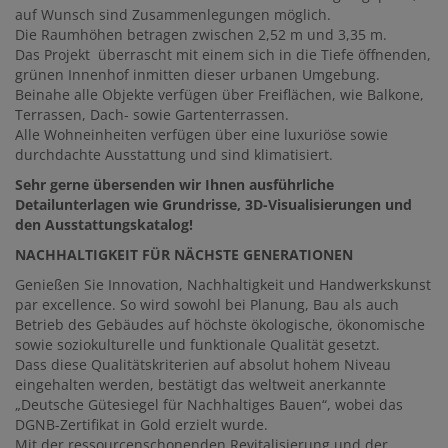
auf Wunsch sind Zusammenlegungen möglich.
Die Raumhöhen betragen zwischen 2,52 m und 3,35 m.
Das Projekt überrascht mit einem sich in die Tiefe öffnenden,
grünen Innenhof inmitten dieser urbanen Umgebung.
Beinahe alle Objekte verfügen über Freiflächen, wie Balkone,
Terrassen, Dach- sowie Gartenterrassen.
Alle Wohneinheiten verfügen über eine luxuriöse sowie
durchdachte Ausstattung und sind klimatisiert.
Sehr gerne übersenden wir Ihnen ausführliche
Detailunterlagen wie Grundrisse, 3D-Visualisierungen und
den
Ausstattungskatalog!
NACHHALTIGKEIT FÜR NÄCHSTE
GENERATIONEN
Genießen Sie Innovation, Nachhaltigkeit und Handwerkskunst
par excellence. So wird sowohl bei Planung, Bau als auch
Betrieb des Gebäudes auf höchste ökologische, ökonomische
sowie soziokulturelle und funktionale Qualität gesetzt.
Dass diese Qualitätskriterien auf absolut hohem Niveau
eingehalten werden, bestätigt das weltweit anerkannte
„Deutsche Gütesiegel für Nachhaltiges Bauen“, wobei das
DGNB-Zertifikat in Gold erzielt wurde.
Mit der ressourcenschonenden Revitalisierung und der