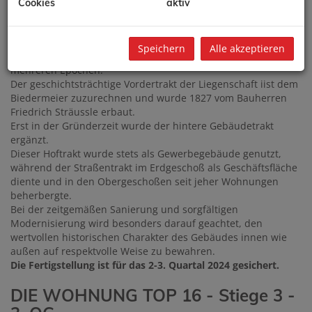
Cookies
aktiv
DAS
PROJEKT
Direkt am Naschmarkt vereint das Projekt eindrucksvoll
Speichern
Alle akzeptieren
unterschiedliche Einflüsse und bündelt das Beste aus
mehreren Epochen.
Der geschichtsträchtige Vordertrakt der Liegenschaft iist dem
Biedermeier zuzurechnen und wurde 1827 vom Bauherren
Friedrich Sträussle erbaut.
Erst in der Gründerzeit wurde der hintere Gebäudetrakt
ergänzt.
Dieser Hoftrakt wurde stets als Gewerbegebäude genutzt,
während der Straßentrakt im Erdgeschoß als Geschäftsfläche
diente und in den Obergeschoßen seit jeher Wohnungen
beherbergte.
Bei der zeitgemäßen Sanierung und sorgfältigen
Modernisierung wird besonders darauf geachtet, den
wertvollen historischen Charakter des Gebäudes innen wie
außen auf respektvolle Weise zu bewahren.
Die Fertigstellung ist für das 2-3. Quartal 2024 gesichert.
DIE WOHNUNG TOP 16 - Stiege
3 -