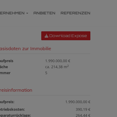
TERNEHMEN
ANBIETEN
REFERENZEN
Download Expose
asisdaten zur Immobilie
aufpreis
1.990.000,00 €
2
läche
ca. 214,38 m
immer
5
reisinformation
ufpreis:
1.990.000,00 €
etriebskosten:
390,19 €
eparaturrücklage:
264,44 €