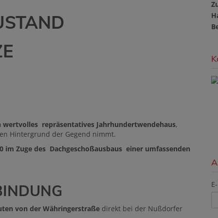
Z
H
ZUSTAND
B
ZE
K
h wertvolles repräsentatives Jahrhundertwendehaus
,
chen Hintergrund der Gegend nimmt.
20 im Zuge des Dachgeschoßausbaus einer umfassenden
A
E-
NBINDUNG
ten von der Währingerstraße
direkt bei der Nußdorfer