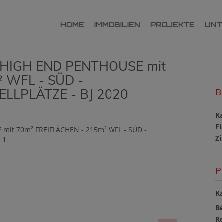
HOME
IMMOBILIEN
PROJEKTE
UN
 HIGH END PENTHOUSE mit
 WFL - SÜD -
LLPLÄTZE - BJ 2020
B
K
F
Z
P
Ka
B
R