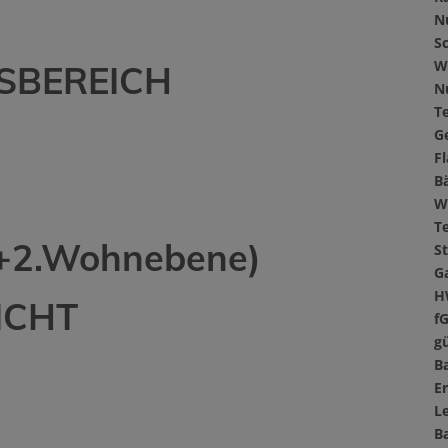
N
Sc
W
SBEREICH
N
T
G
F
B
W
T
+2.Wohnebene)
St
G
H
ICHT
f
gü
B
E
L
B