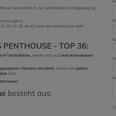
A
 Mix an Geschäften in der unmittelbaren Umgebung als
V
 hervorragend.
, 33, 37, 38, 40-42 sowie die Autobuslinie 40A) .
N
S PENTHOUSE - TOP 36:
2
4 m
Wohnfläche,
welche sich auf
zwei Wohnebenen
T
ngsgezogenen Terrasse umrahmt
, sodass von
jedem
hbar
sind.
N
materrassen.
ne
besteht aus: