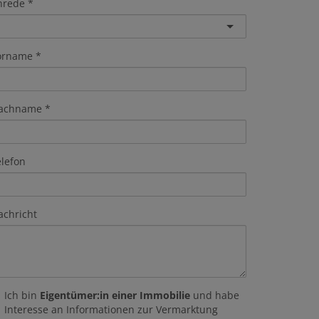
nrede
orname
achname
elefon
achricht
Ich bin
Eigentümer:in einer Immobilie
und habe
Interesse an Informationen zur Vermarktung