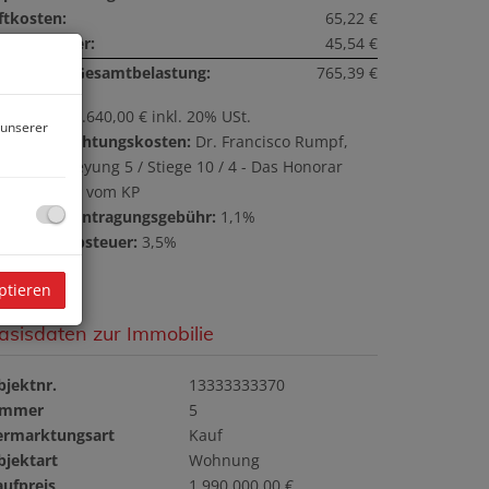
ftkosten:
65,22 €
msatzsteuer:
45,54 €
onatliche Gesamtbelastung:
765,39 €
ovision:
71.640,00 € inkl. 20% USt.
 unserer
ertragserrichtungskosten:
Dr. Francisco Rumpf,
10 Wien Reyung 5 / Stiege 10 / 4 - Das Honorar
eträgt 1,3 % vom KP
rundbucheintragungsgebühr:
1,1%
runderwerbsteuer:
3,5%
ptieren
asisdaten zur Immobilie
bjektnr.
13333333370
immer
5
ermarktungsart
Kauf
bjektart
Wohnung
aufpreis
1.990.000,00 €