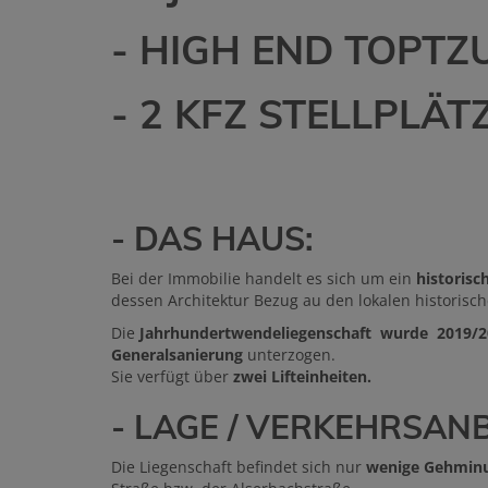
- HIGH END TOPT
- 2 KFZ STELLPLÄT
- DAS HAUS:
Bei der Immobilie handelt es sich um ein
historisc
dessen Architektur Bezug au den lokalen historis
Die
Jahrhundertwendeliegenschaft wurde 2019/
Generalsanierung
unterzogen.
Sie verfügt über
zwei Lifteinheiten.
- LAGE / VERKEHRSA
Die Liegenschaft befindet sich nur
wenige Gehminu