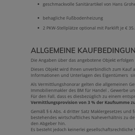
geschmackvolle Sanitärartikel von Hans Grohe
behagliche Fußbodenheizung
2 PKW-Stellplätze optional mit Parklift je € 35
ALLGEMEINE KAUFBEDINGUN
Die Angaben über das angebotene Objekt erfolgen m
Dieses Objekt wird Ihnen unverbindlich zum Kauf
Informationen und Unterlagen des Eigentümers s
Als Vermittlungshonorar gelten die allgemeinen G
Immobilienmakler des BM für Handel , Gewerbe und
Für den Fall, dass es diesbezüglich zu einem ent
Vermittlungsprovision von 3 % der Kaufsumme zuz
Gemäß § 6 Abs. 4 dritter Satz Maklergesetzes und 
bestehendes wirtschaftliches Naheverhältnis zu dem
den Abgeber hin.
Es besteht jedoch keinerlei gesellschaftsrechtlich