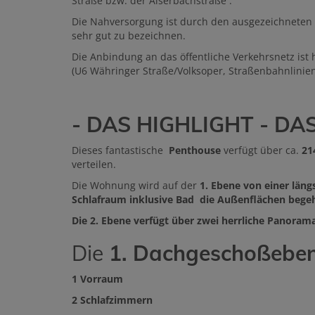
Straße bzw. der Alserbachstraße .
Die Nahversorgung ist durch den ausgezeichneten
sehr gut zu bezeichnen.
Die Anbindung an das öffentliche Verkehrsnetz ist
(U6 Währinger Straße/Volksoper, Straßenbahnlinien 5
- DAS HIGHLIGHT - DA
Dieses fantastische
Penthouse
verfügt über ca.
21
verteilen.
Die Wohnung wird auf der
1. Ebene von einer lä
Schlafraum inklusive Bad die Außenflächen bege
Die 2. Ebene verfügt über zwei herrliche Panora
Die
1. Dachgeschoßebe
1 Vorraum
2 Schlafzimmern