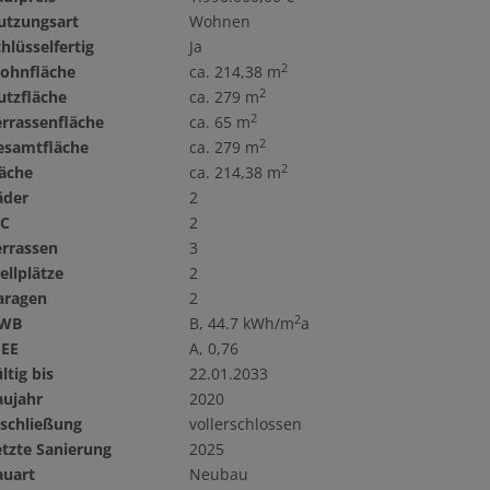
utzungsart
Wohnen
hlüsselfertig
Ja
2
ohnfläche
ca. 214,38 m
2
utzfläche
ca. 279 m
2
errassenfläche
ca. 65 m
2
esamtfläche
ca. 279 m
2
läche
ca. 214,38 m
äder
2
C
2
errassen
3
ellplätze
2
aragen
2
2
WB
B, 44.7 kWh/m
a
GEE
A, 0,76
ltig bis
22.01.2033
aujahr
2020
rschließung
vollerschlossen
etzte Sanierung
2025
auart
Neubau