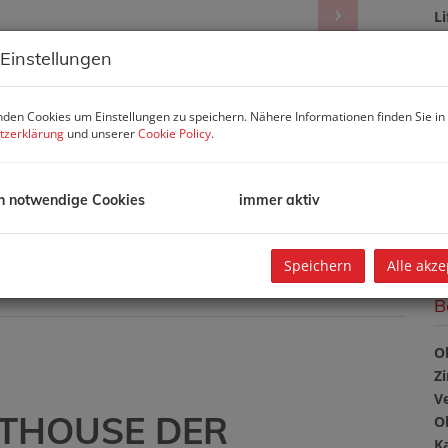
Li
U
 Einstellungen
m
Pr
den Cookies um Einstellungen zu speichern. Nähere Informationen finden Sie in
V
tzerklärung
und unserer
Cookie Policy
.
10
b
G
h notwendige Cookies
immer aktiv
G
Speichern
Alle akze
B
O
Z
V
ENTHOUSE DER
O
K