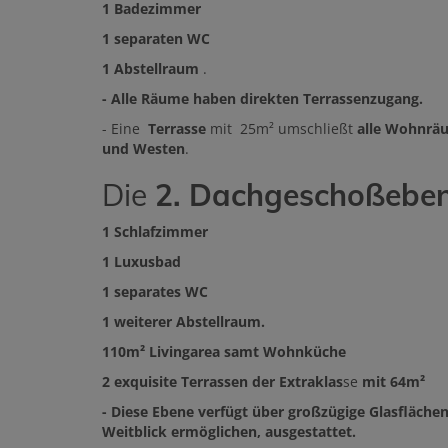
1 Badezimmer
1 separaten WC
1
Abstellraum
.
- Alle Räume haben direkten Terrassenzugang.
- Eine
Terrasse
mit 25m² umschließt
alle Wohnrä
und Westen
.
Die
2. Dachgeschoßebe
1 Schlafzimmer
1 Luxusbad
1 separates WC
1 weiterer Abstellraum.
110m² Livingarea samt Wohnküche
2 exquisite Terrassen der Extraklas
se
mit 64m²
- Diese Ebene verfügt über großzügige Glasfläche
Weitblick ermöglichen, ausgestattet.