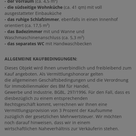
- der Vorraum
(ca. 4,5 m²)
- die südseitige Wohnküche
(ca. 41 qm) mit voll
ausgestatteter Einbauküche
- das ruhige Schlafzimmer
, ebenfalls in einen Innenhof
orientiert (ca. 17,5 m²)
- das Badezimmer
mit und Wanne und
Waschmaschinenanschluss (ca. 5,3 m²)
- das separates WC
mit Handwaschbecken
ALLGEMEINE KAUFBEDINGUNGEN:
Dieses Objekt wird Ihnen unverbindlich und freibleibend zum
Kauf angeboten. Als Vermittlungshonorar gelten
die allgemeinen Geschäftsbedingungen und die Verordnung
für Immobilienmakler des BM für Handel,
Gewerbe und Industrie, BGBL. 297/1996. Für den Fall, dass es
diesbezüglich zu einem entsprechenden
Rechtsgeschäft kommt, verrechnen wir Ihnen eine
Vermittlungsprovision von 3 Prozent der Kaufsumme
zuzüglich der gesetzlichen Mehrwertsteuer. Wir möchten
noch darauf hinweisen, dass wir in einem
wirtschaftlichen Naheverhältnis zur Verkäuferin stehen.