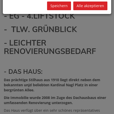
STILHAUS
Speichern
Alle akzeptieren
- EG - 4.LIFTSTOCK
- TLW. GRÜNBLICK
- LEICHTER
RENOVIERUNGSBEDARF
- DAS HAUS:
Das prächtige Stilhaus aus 1910 liegt direkt neben dem
bekannten unjd beliebten Kardinal Nagl Platz in einer
bergrünten Allee.
Die Immobilie wurde 2008 im Zuge des Dachausbaus einer
umfassenden Renovierung unterzogen.
Das Haus verfügt über ein sehr schönes repräsentatives