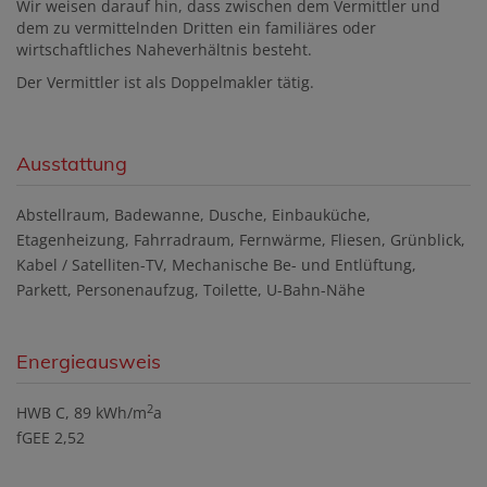
Wir weisen darauf hin, dass zwischen dem Vermittler und
dem zu vermittelnden Dritten ein familiäres oder
wirtschaftliches Naheverhältnis besteht.
Der Vermittler ist als Doppelmakler tätig.
Ausstattung
Abstellraum
Badewanne
Dusche
Einbauküche
Etagenheizung
Fahrradraum
Fernwärme
Fliesen
Grünblick
Kabel / Satelliten-TV
Mechanische Be- und Entlüftung
Parkett
Personenaufzug
Toilette
U-Bahn-Nähe
Energieausweis
2
HWB
C, 89 kWh/m
a
fGEE
2,52