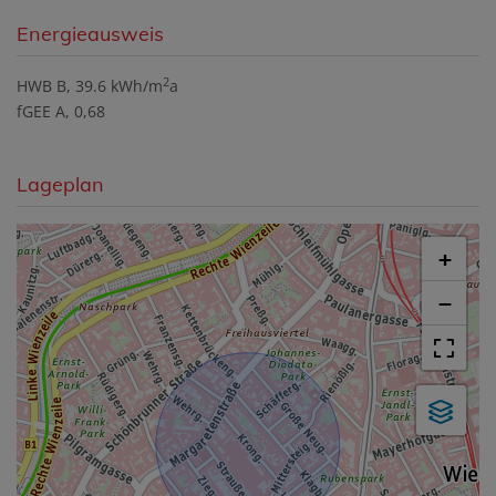
Energieausweis
2
HWB
B, 39.6 kWh/m
a
fGEE
A, 0,68
Lageplan
+
−