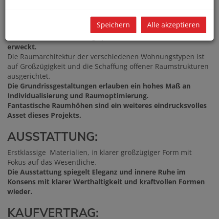
wurde State of the Art
in meisterhafter Qualität unter Wahrung der historisch
Speichern
Alle akzeptieren
wertvollen Architektur mit modernster Technik
und höchster Ausstattungsqualität zu neuem Glanz
erweckt.
Die Raumarchitektur der verschiedenen Wohnungstypen ist
auf Großzügigkeit und die Schaffung offener Raumstrukturen
ausgerichtet.
Die Grundrissgestaltungen erlauben ein hohes Maß an
Individualisierung und Raumoptimierung.
Fantastische Raumhöhen sind ein weiteres eindrucksvolles
Asset dieses Projekts.
AUSSTATTUNG:
Erstklassige Materialien, in klarer großzügiger Form mit
Fokus auf das Wesentliche.
Die Ausstattung spiegelt Eleganz und innere Ruhe im
Konsens mit klarer Werthaltigkeit und kraftvollen Formen
wieder.
KAUFVERTRAG: