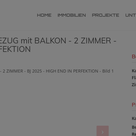
HOME
IMMOBILIEN
PROJEKTE
UN
EZUG mit BALKON - 2 ZIMMER -
RFEKTION
B
K
F
Z
P
Ka
B
R