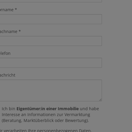
orname
achname
elefon
achricht
Ich bin
Eigentümer:in einer Immobilie
und habe
Interesse an Informationen zur Vermarktung
(Beratung, Marktüberblick oder Bewertung).
ir verarbeiten Ihre personenbezogenen Daten,