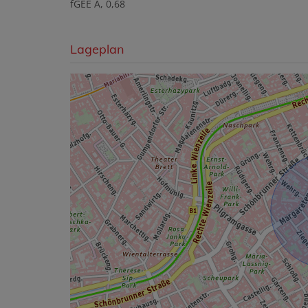
fGEE
A, 0,68
Lageplan