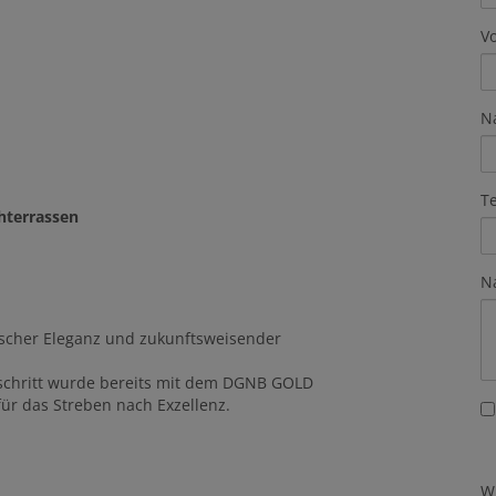
V
N
T
hterrassen
N
rischer Eleganz und zukunftsweisender
rtschritt wurde bereits mit dem DGNB GOLD
 für das Streben nach Exzellenz.
W