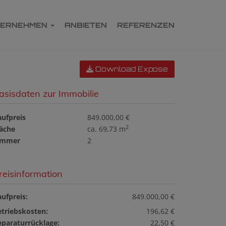
TERNEHMEN
ANBIETEN
REFERENZEN
Download Expose
asisdaten zur Immobilie
aufpreis
849.000,00 €
2
läche
ca. 69,73 m
immer
2
reisinformation
ufpreis:
849.000,00 €
etriebskosten:
196,62 €
eparaturrücklage:
22,50 €