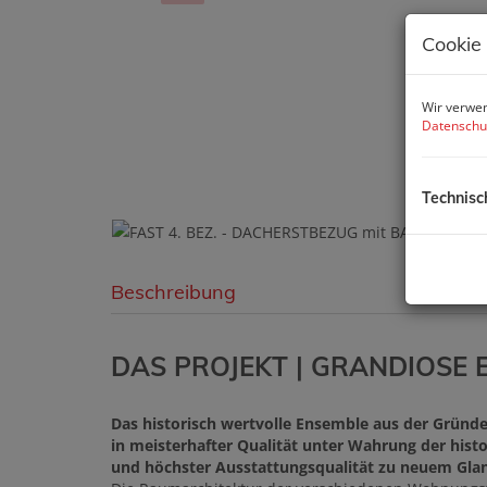
Cookie
Wir verwen
Datenschu
Technisc
Beschreibung
DAS PROJEKT | GRANDIOSE 
Das historisch wertvolle Ensemble aus der Gründe
in meisterhafter Qualität unter Wahrung der hist
und höchster Ausstattungsqualität zu neuem Gla