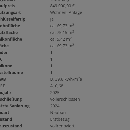
aufpreis
849.000,00 €
utzungsart
Wohnen
Anlage
hlüsselfertig
Ja
2
ohnfläche
ca. 69,73 m
2
utzfläche
ca. 75,15 m
2
alkonfläche
ca. 5,42 m
2
läche
ca. 69,73 m
äder
1
C
1
alkone
1
bstellräume
1
2
WB
B, 39.6 kWh/m
a
GEE
A, 0,68
aujahr
2025
rschließung
vollerschlossen
etzte Sanierung
2024
auart
Neubau
ustand
Erstbezug
auszustand
vollrenoviert