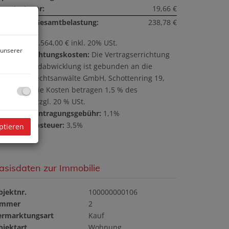
msatzsteuer:
19,66 €
onatliche Gesamtbelastung:
238,78 €
ovision:
30.564,00 € inkl. 20% USt.
 unserer
ertragserrichtungskosten:
Die Vertragserrichtung
nd Treuhandabwicklung ist gebunden an die
chönherr Rechtsanwälte GmbH, Schottenring 19,
010 Wien. Die Kosten betragen 1,5 % des
ufpreises zzgl. 20 % USt.
rundbucheintragungsgebühr:
1,1%
runderwerbsteuer:
3,5%
ptieren
asisdaten zur Immobilie
bjektnr.
100000000106
immer
2
ermarktungsart
Kauf
bjektart
Wohnung