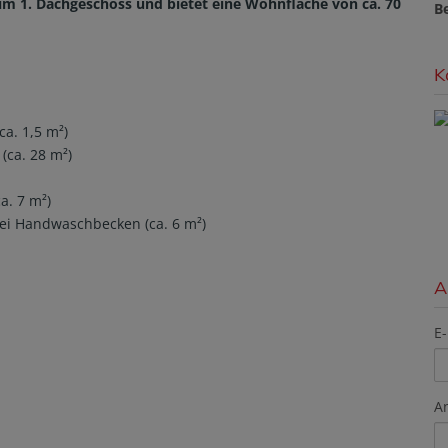
m 1. Dachgeschoss und bietet eine Wohnfläche von ca. 70
B
K
a. 1,5 m²)
ca. 28 m²)
. 7 m²)
i Handwaschbecken (ca. 6 m²)
A
E-
A