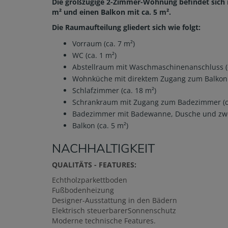
Die großzügige 2-Zimmer-Wohnung befindet sich i
m² und einen Balkon mit ca. 5 m².
Die Raumaufteilung gliedert sich wie folgt:
Vorraum (ca. 7 m²)
WC (ca. 1 m²)
Abstellraum mit Waschmaschinenanschluss (c
Wohnküche mit direktem Zugang zum Balkon (
Schlafzimmer (ca. 18 m²)
Schrankraum mit Zugang zum Badezimmer (ca
Badezimmer mit Badewanne, Dusche und zwe
Balkon (ca. 5 m²)
NACHHALTIGKEIT
QUALITÄTS - FEATURES:
Echtholzparkettboden
Fußbodenheizung
Designer-Ausstattung in den Bädern
Elektrisch steuerbarerSonnenschutz
Moderne technische Features.