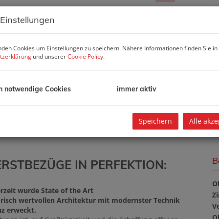
U
 Einstellungen
m
Pr
den Cookies um Einstellungen zu speichern. Nähere Informationen finden Sie in
V
tzerklärung
und unserer
Cookie Policy
.
u
S
1
h notwendige Cookies
immer aktiv
Ka
G
G
Speichern
Alle akze
B
ERSTBEZÜGE IN PERFEKTION:
O
rzeit wurde State of the Art
Z
orisch wertvollen Architektur mit modernster Technik
V
nz erweckt.
O