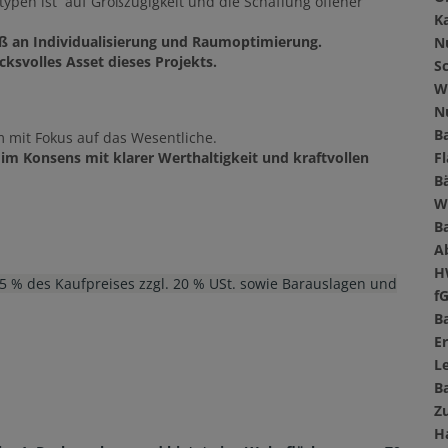
pen ist auf Großzügigkeit und die Schaffung offener
K
ß an Individualisierung und Raumoptimierung.
N
ksvolles Asset dieses Projekts.
Sc
W
N
B
m mit Fokus auf das Wesentliche.
 im Konsens mit klarer Werthaltigkeit und kraftvollen
F
B
W
B
A
H
,5 % des Kaufpreises zzgl. 20 % USt. sowie Barauslagen und
f
B
E
L
B
Z
H