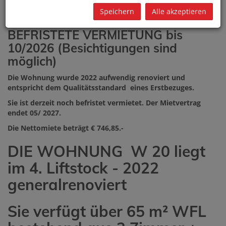
Diese
Wohnanlage wurde 1967 errichtet
und liegt direkt im
Speichern
Alle akzeptieren
Fasanvietel in der Mohsgasse.
BEFRISTETE VERMIETUNG bis
10/2026 (Besichtigungen sind
möglich)
Die Wohnung wurde 2022 aufwendig renoviert und
entspricht dem Qualitätsstandard eines Erstbezuges.
Sie ist derzeit noch befristet vermietet. Der Mietvertrag
endet 05/ 2027.
Die Nettomiete beträgt € 746,85.-
DIE WOHNUNG W 20 liegt
im 4. Liftstock - 2022
generalrenoviert
Sie verfügt über 65 m² WFL