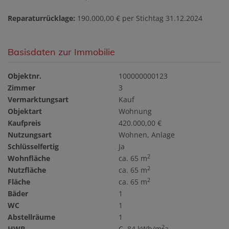
Reparaturrücklage:
190.000,00 € per Stichtag 31.12.2024
Basisdaten zur Immobilie
Objektnr.
100000000123
Zimmer
3
Vermarktungsart
Kauf
Objektart
Wohnung
Kaufpreis
420.000,00 €
Nutzungsart
Wohnen
Anlage
Schlüsselfertig
Ja
2
Wohnfläche
ca. 65 m
2
Nutzfläche
ca. 65 m
2
Fläche
ca. 65 m
Bäder
1
WC
1
Abstellräume
1
2
HWB
C, 84 kWh/m
a