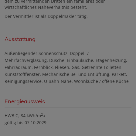
dem zu vermittelnden Dritten ein familiäres oder
wirtschaftliches Naheverhältnis besteht.
Der Vermittler ist als Doppelmakler tätig.
Ausstattung
Außenliegender Sonnenschutz
Doppel- /
Mehrfachverglasung
Dusche
Einbauküche
Etagenheizung
Fahrradraum
Fernblick
Fliesen
Gas
Getrennte Toiletten
Kunststofffenster
Mechanische Be- und Entlüftung
Parkett
Reinigungsservice
U-Bahn-Nähe
Wohnküche / offene Küche
Energieausweis
2
HWB
C, 84 kWh/m
a
gültig bis
07.10.2029