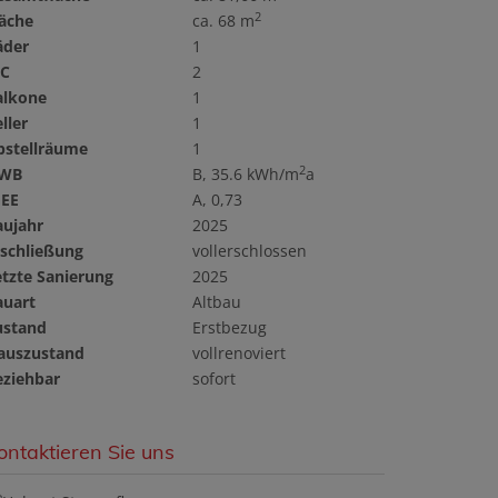
2
läche
ca. 68 m
äder
1
C
2
alkone
1
ller
1
bstellräume
1
2
WB
B, 35.6 kWh/m
a
GEE
A, 0,73
aujahr
2025
rschließung
vollerschlossen
etzte Sanierung
2025
auart
Altbau
ustand
Erstbezug
auszustand
vollrenoviert
eziehbar
sofort
ontaktieren Sie uns