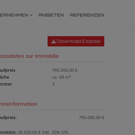
TERNEHMEN
ANBIETEN
REFERENZEN
Download Expose
asisdaten zur Immobilie
aufpreis
795.000,00 €
2
läche
ca. 68 m
immer
3
reisinformation
ufpreis:
795.000,00 €
ovision:
28.620,00 € inkl. 20% USt.