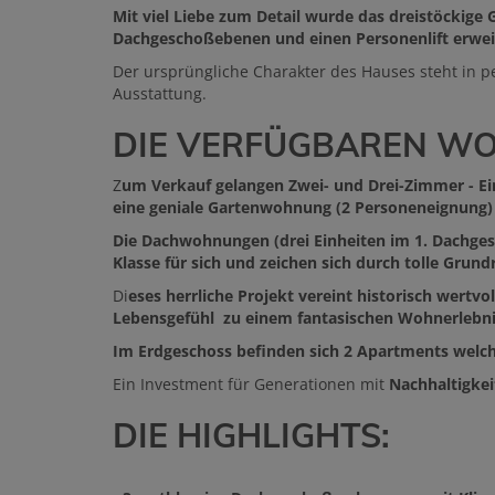
Mit viel Liebe zum Detail wurde das dreistöckige 
Dachgeschoßebenen und einen Personenlift erwei
Der ursprüngliche Charakter des Hauses steht in p
Ausstattung.
DIE VERFÜGBAREN W
Z
um Verkauf gelangen Zwei- und Drei-Zimmer - Ein
eine geniale Gartenwohnung (2 Personeneignun
Die Dachwohnungen (drei Einheiten im 1. Dachge
Klasse für sich und zeichen sich durch tolle Grundr
Di
eses herrliche Projekt vereint historisch wert
Lebensgefühl zu einem fantasischen Wohnerlebni
Im Erdgeschoss befinden sich 2 Apartments welch
Ein Investment für Generationen mit
Nachhaltigke
DIE HIGHLIGHTS: