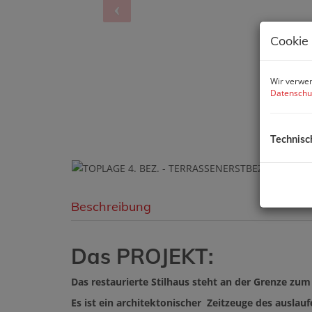
Cookie
Wir verwen
Datenschu
Technisc
Beschreibung
Das PROJEKT:
Das restaurierte Stilhaus steht an der Grenze zum 
Es ist ein architektonischer Zeitzeuge des auslauf