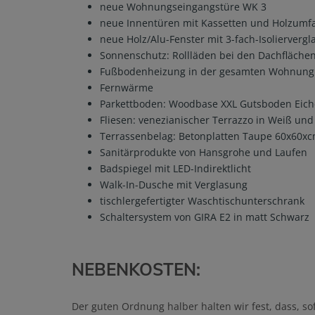
neue Wohnungseingangstüre WK 3
neue Innentüren mit Kassetten und Holzumf
neue Holz/Alu-Fenster mit 3-fach-Isolierverg
Sonnenschutz: Rollläden bei den Dachflächen
Fußbodenheizung in der gesamten Wohnung
Fernwärme
Parkettboden: Woodbase XXL Gutsboden Eiche 
Fliesen: venezianischer Terrazzo in Weiß un
Terrassenbelag: Betonplatten Taupe 60x60x
Sanitärprodukte von Hansgrohe und Laufen
Badspiegel mit LED-Indirektlicht
Walk-In-Dusche mit Verglasung
tischlergefertigter Waschtischunterschrank
Schaltersystem von GIRA E2 in matt Schwarz
NEBENKOSTEN:
Der guten Ordnung halber halten wir fest, dass, so