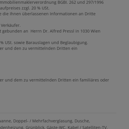
der Immobilienmaklerverordnung BGBI. 262 und 297/1996
aufpreises zzgl. 20 % USt.
e die Ihnen überlassenen Informationen an Dritte
 Verkäufer.
t gebunden an Herrn Dr. Alfred Pressl in 1030 Wien
0 % USt. sowie Barauslagen und Beglaubigung.
er und den zu vermittelnden Dritten ein
er und dem zu vermittelnden Dritten ein familiäres oder
wanne
Doppel- / Mehrfachverglasung
Dusche
denheizung
Grünblick
Gäste-WC
Kabel / Satelliten-TV