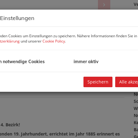
V
W
 Einstellungen
G
den Cookies um Einstellungen zu speichern. Nähere Informationen finden Sie in
tzerklärung
und unserer
Cookie Policy
.
B
O
h notwendige Cookies
immer aktiv
Z
V
O
Speichern
Alle akze
K
N
Sc
W
N
Ke
4. Bezirk!
B
enden 19. Jahrhundert, errichtet im Jahr 1885 erinnert es
G