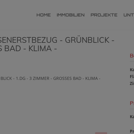
HOME
IMMOBILIEN
PROJEKTE
UN
SSENERSTBEZUG - GRÜNBLICK -
 BAD - KLIMA -
B
K
F
Z
P
Ka
Pr