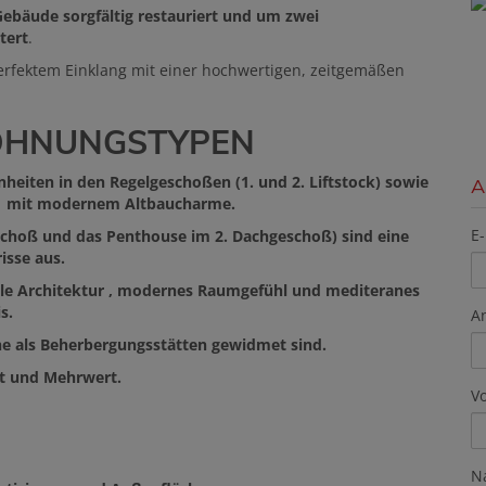
Gebäude sorgfältig restauriert und um zwei
tert
.
erfektem Einklang mit einer hochwertigen, zeitgemäßen
OHNUNGSTYPEN
heiten in den Regelgeschoßen (1. und 2. Liftstock) sowie
A
g) mit modernem Altbaucharme.
E-
schoß und das Penthouse im 2. Dachgeschoß) sind eine
isse aus.
volle Architektur , modernes Raumgefühl und mediteranes
s.
A
e als Beherbergungsstätten gewidmet sind.
it und Mehrwert.
V
N