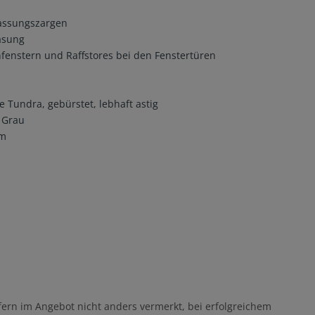
assungszargen
lasung
fenstern und Raffstores bei den Fenstertüren
Tundra, gebürstet, lebhaft astig
d Grau
cm
fern im Angebot nicht anders vermerkt, bei erfolgreichem