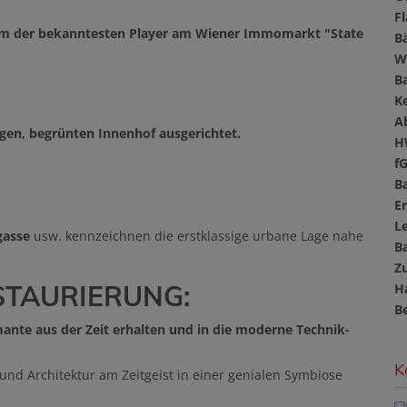
F
em der bekanntesten Player am Wiener Immomarkt "State
B
W
B
Ke
A
igen, begrünten Innenhof ausgerichtet.
H
f
B
E
L
ngasse
usw. kennzeichnen die erstklassige urbane Lage nahe
B
Z
STAURIERUNG:
H
B
mante aus der Zeit erhalten und in die moderne Technik-
K
und Architektur am Zeitgeist in einer genialen Symbiose