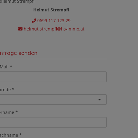
Helmut Strempfl
0699 117 123 29
helmut.strempfl@hs-immo.at
nfrage senden
Mail
nrede
orname
achname