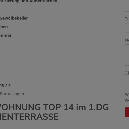
atisierung und Außenflächen
 Gewölbekeller
T
chen
Zimmer
N
10 / 4
 Barauslagen.
W
w
OHNUNG TOP 14 im 1.DG
NNENTERRASSE