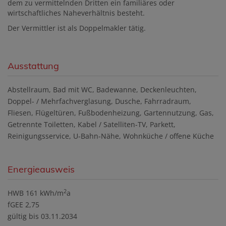
dem zu vermittelnden Dritten ein familiäres oder
wirtschaftliches Naheverhältnis besteht.
Der Vermittler ist als Doppelmakler tätig.
Ausstattung
Abstellraum
Bad mit WC
Badewanne
Deckenleuchten
Doppel- / Mehrfachverglasung
Dusche
Fahrradraum
Fliesen
Flügeltüren
Fußbodenheizung
Gartennutzung
Gas
Getrennte Toiletten
Kabel / Satelliten-TV
Parkett
Reinigungsservice
U-Bahn-Nähe
Wohnküche / offene Küche
Energieausweis
2
HWB
161 kWh/m
a
fGEE
2,75
gültig bis
03.11.2034