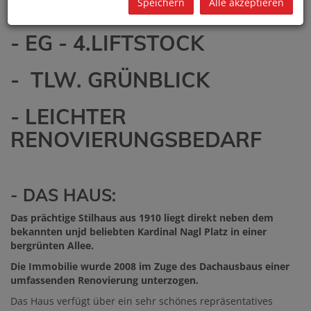
STILHAUS
Speichern
Alle akzeptieren
- EG - 4.LIFTSTOCK
- TLW. GRÜNBLICK
- LEICHTER
RENOVIERUNGSBEDARF
- DAS HAUS:
Das prächtige Stilhaus aus 1910 liegt direkt neben dem
bekannten unjd beliebten Kardinal Nagl Platz in einer
bergrünten Allee.
Die Immobilie wurde 2008 im Zuge des Dachausbaus einer
umfassenden Renovierung unterzogen.
Das Haus verfügt über ein sehr schönes repräsentatives