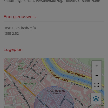
Entlüftung
Parkett
Personenaufzug
Toilette
U-Bahn-Nähe
Energieausweis
2
HWB
C, 89 kWh/m
a
fGEE
2,52
Lageplan
+
−