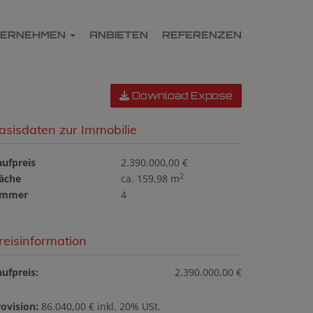
TERNEHMEN
ANBIETEN
REFERENZEN
Download Expose
asisdaten zur Immobilie
aufpreis
2.390.000,00 €
2
läche
ca. 159,98 m
immer
4
reisinformation
ufpreis:
2.390.000,00 €
ovision:
86.040,00 € inkl. 20% USt.