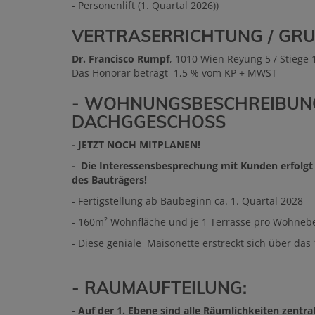
- Personenlift (1. Quartal 2026))
VERTRASERRICHTUNG / GR
Dr. Francisco Rumpf
, 1010 Wien Reyung 5 / Stiege 1
Das Honorar beträgt 1,5 % vom KP + MWST
- WOHNUNGSBESCHREIBUNG T
DACHGGESCHOSS
- JETZT NOCH MITPLANEN!
-
Die Interessensbesprechung mit Kunden erfolgt i
des Bauträgers!
- Fertigstellung ab Baubeginn ca. 1. Quartal 2028
- 160m² Wohnfläche und je 1 Terrasse pro Wohneb
- Diese geniale Maisonette erstreckt sich über das
- RAUMAUFTEILUNG:
- Auf der 1. Ebene sind alle Räumlichkeiten zentra