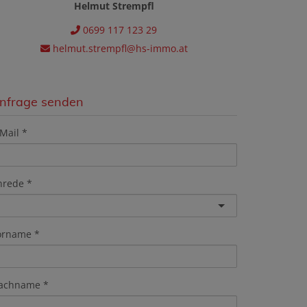
Helmut Strempfl
0699 117 123 29
helmut.strempfl@hs-immo.at
nfrage senden
Mail
nrede
orname
achname