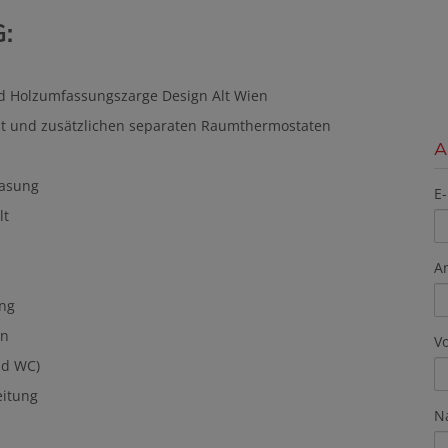
:
nd Holzumfassungszarge Design Alt Wien
t und zusätzlichen separaten Raumthermostaten
A
lasung
E-
lt
A
ung
en
V
nd WC)
eitung
N