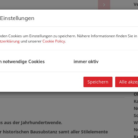
V
10
 Einstellungen
b
G
G
den Cookies um Einstellungen zu speichern. Nähere Informationen finden Sie in
tzerklärung
und unserer
Cookie Policy
.
B
h notwendige Cookies
immer aktiv
O
Z
Speichern
Alle akze
V
O
K
N
Sc
us aus der Jahrhundertwende.
W
N
 historischen Bausubstanz samt aller Stilelemente
Ke