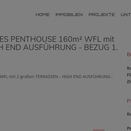
HOME
IMMOBILIEN
PROJEKTE
UN
LES PENTHOUSE 160m² WFL mit
GH END AUSFÜHRUNG - BEZUG 1.
B
K
F
Z
P
Ka
Pr