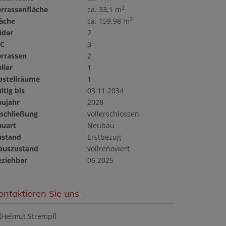
2
errassenfläche
ca. 33,1 m
2
läche
ca. 159,98 m
äder
2
C
3
errassen
2
ller
1
bstellräume
1
ltig bis
03.11.2034
aujahr
2028
rschließung
vollerschlossen
auart
Neubau
ustand
Erstbezug
auszustand
vollrenoviert
eziehbar
05,2025
ontaktieren Sie uns