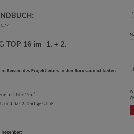
T
UNDBUCH:
0 / 4
N
OP 16 im 1. + 2.
m Beisein des Projektleiters in den Büroräumlichkeiten
W
ene mit 14 + 19m²
w
 1. und das 2. Dachgeschoß
l begehbar: