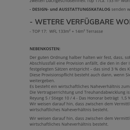
zweiten Dachgeschoßeinheit Top 17ca. 133 m² Wohn
- DESIGN- und AUSSTATTUNGSKATALOG
senden wi
- WETERE VERFÜGBARE WO
- TOP 17: WFL 133m² + 14m² Terrasse
NEBENKOSTEN:
Der guten Ordnung halber halten wir fest, dass, so
Abschlussfall eine Provision anfällt, die den in 
festgelegten Sätzen entspricht – das sind 3 % des K
Diese Provisionspflicht besteht auch dann, wenn Si
weitergeben.
Es besteht ein wirtschaftliches Naheverhältnis zum
Die Vertragserrichtung und Treuhandabwicklung i
Reyung 5 / Stiege 10 / 4 - Das Honorar beträgt 1,5
Wir weisen darauf hin, dass zwischen dem Vermittl
wirtschaftliches Naheverhältnis besteht.
Wir weisen darauf hin, dass zwischen dem Vermittl
wirtschaftliches Naheverhältnis besteht.