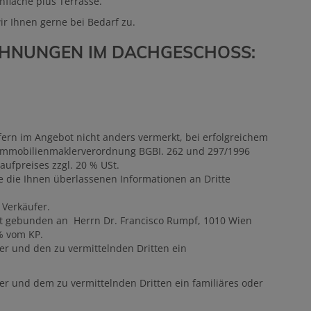
fläche plus Terrasse.
r Ihnen gerne bei Bedarf zu.
HNUNGEN IM DACHGESCHOSS:
fern im Angebot nicht anders vermerkt, bei erfolgreichem
der Immobilienmaklerverordnung BGBI. 262 und 297/1996
aufpreises zzgl. 20 % USt.
e die Ihnen überlassenen Informationen an Dritte
 Verkäufer.
st gebunden an Herrn Dr. Francisco Rumpf, 1010 Wien
 % vom KP.
er und den zu vermittelnden Dritten ein
er und dem zu vermittelnden Dritten ein familiäres oder