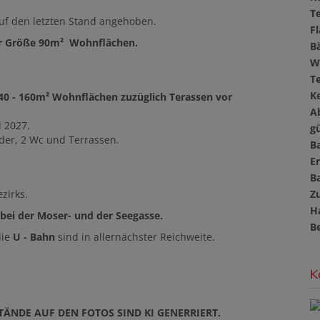
T
auf den letzten Stand angehoben.
F
 der Größe 90m² Wohnflächen.
B
W
T
Ke
40 - 160m² Wohnflächen zuzüglich Terassen vor
A
l 2027.
gü
der, 2 Wc und Terrassen.
B
E
B
zirks.
Z
H
 bei der Moser- und der Seegasse.
B
die
U - Bahn
sind in allernächster Reichweite.
K
ÄNDE AUF DEN FOTOS SIND KI GENERRIERT.