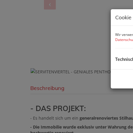
Cookie
Wir verwen
Datenschu
Technisc
Beschreibung
- DAS PROJEKT:
- Es handelt sich um ein
generalrenoviertes Stilha
- Die Immobilie wurde exklusiv unter Wahrung der
hochwertig renoviert.