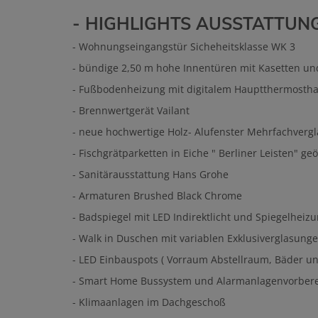
- HIGHLIGHTS AUSSTATTUNG
- Wohnungseingangstür Sicheheitsklasse WK 3
- bündige 2,50 m hohe Innentüren mit Kasetten u
- Fußbodenheizung mit digitalem Hauptthermostha
- Brennwertgerät Vailant
- neue hochwertige Holz- Alufenster Mehrfachverg
- Fischgrätparketten in Eiche " Berliner Leisten" geö
- Sanitärausstattung Hans Grohe
- Armaturen Brushed Black Chrome
- Badspiegel mit LED Indirektlicht und Spiegelheiz
- Walk in Duschen mit variablen Exklusiverglasung
- LED Einbauspots ( Vorraum Abstellraum, Bäder u
- Smart Home Bussystem und Alarmanlagenvorber
- Klimaanlagen im Dachgeschoß