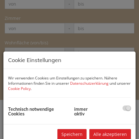
-
Zimmer
-
Wohnfläche (von/bis)
-
Cookie Einstellungen
Weitere Suchoptionen
Wir verwenden Cookies um Einstellungen zu speichern. Nähere
Filter zurücksetzen
Suchen
Informationen finden Sie in unserer
Datenschutzerklärung
und unserer
Cookie Policy
.
Technisch notwendige
immer
Cookies
aktiv
1
2
3
4
5
Speichern
Alle akzeptieren