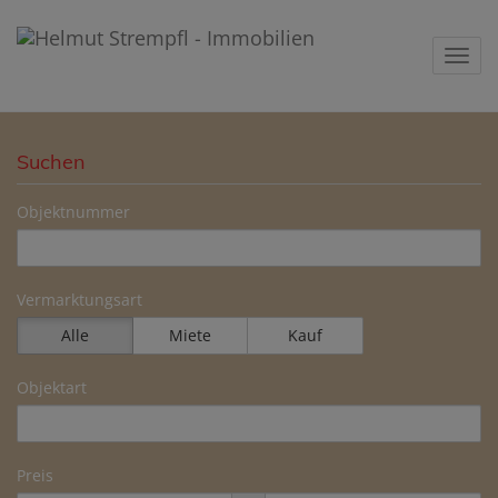
Navig
Suchen
Objektnummer
Vermarktungsart
Alle
Miete
Kauf
Objektart
Preis