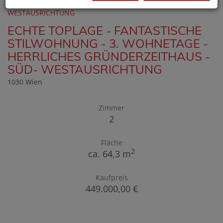
ECHTE TOPLAGE - FANTASTISCHE
STILWOHNUNG - 3. WOHNETAGE -
HERRLICHES GRÜNDERZEITHAUS -
SÜD- WESTAUSRICHTUNG
1030 Wien
Zimmer
2
Fläche
2
ca. 64,3 m
Kaufpreis
449.000,00 €