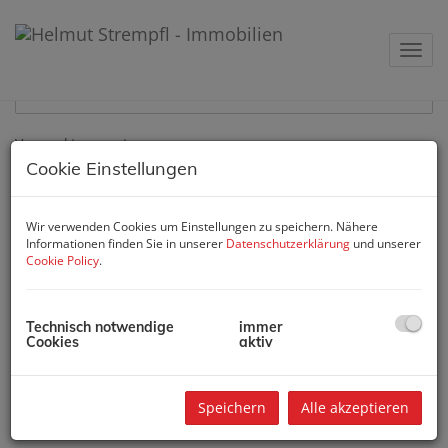
Suchen
Navig
Objektnummer
Vermarktungsart
Cookie Einstellungen
Alle
Miete
Kauf
Objektart
Wir verwenden Cookies um Einstellungen zu speichern. Nähere
Informationen finden Sie in unserer
Datenschutzerklärung
und unserer
Cookie Policy
.
Preis
Technisch notwendige
immer
-
Cookies
aktiv
Zimmer
Speichern
Alle akzeptieren
-